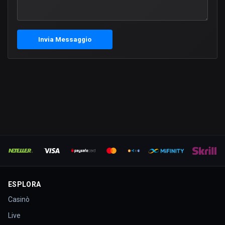
Invia Messaggio
ESPLORA
Casinò
Live